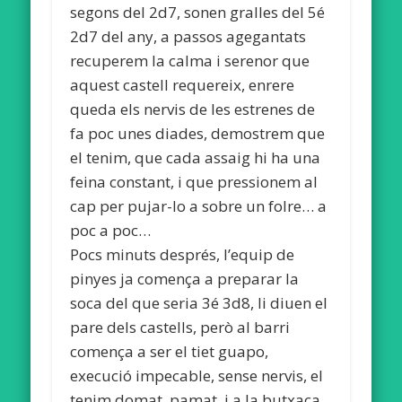
segons del 2d7, sonen gralles del 5é
2d7 del any, a passos agegantats
recuperem la calma i serenor que
aquest castell requereix, enrere
queda els nervis de les estrenes de
fa poc unes diades, demostrem que
el tenim, que cada assaig hi ha una
feina constant, i que pressionem al
cap per pujar-lo a sobre un folre… a
poc a poc…
Pocs minuts després, l’equip de
pinyes ja comença a preparar la
soca del que seria 3é 3d8, li diuen el
pare dels castells, però al barri
comença a ser el tiet guapo,
execució impecable, sense nervis, el
tenim domat, pamat, i a la butxaca,