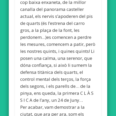
cop baixa enxaneta, de la millor
canalla del panorama casteller
actual, els nervis s’apoderen del pis
de quarts (és l’estrena del carro
gros, a la plaça de la font, les
perdonem…)es comencen a perdre
les mesures, comencem a patir, però
les nostres quints, i quines quints! Li
posen una calma, una serenor, que
dóna confiança, si això li sumem la
defensa titànica dels quarts, el
control mental dels terços, la força
dels segons, i els parells de… de la
pinya, ens queda, la primera C L À S
S I C A de l’any, un 24 de Juny…
Per acabar, vam demostrar a la
ciutat, que ara per ara, som els