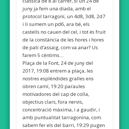
clàssica de 8 al carrer, si un 24 de
juny ja fem una diada, amb el
protocol tarragoní, un 4d8, 3d8, 2d7
i li sumem un pd6, ara bé, els
castells no cauen del cel, i tot és fruit
de la constància de les hores i hores
de pati d’assaig, com va anar? Us
farem 5 cèntims…
Plaça de la Font, 24 de juny del
2017, 19:08 entrem a plaça, les
nostres esplèndides gralles ens
obren camí, 19:20 paraules
motivadores del cap de colla,
objectius clars, fora nervis,
concentració màxima, i a gaudir, i
amb puntualitat tarragonina, com
sabem fer els del barri, 19:29 pugen