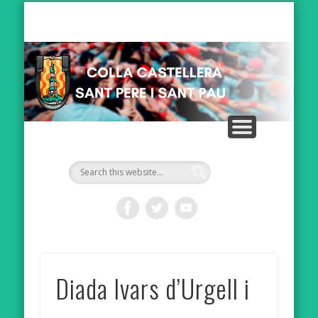
PATROCINADORS
ACTUALITAT
MULTIMEDIA
CONTACTE
LA COLLA
CANALLA
GRALLES
INICI
Ca
Sa
Diada Ivars d’Urgell i